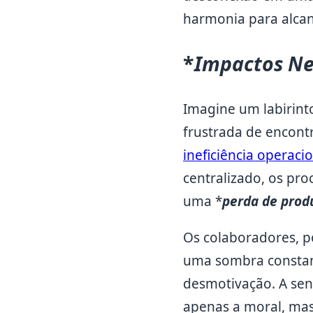
harmonia para alcan
*
Impactos Ne
Imagine um labirint
frustrada de encont
ineficiência operaci
centralizado, os pro
uma *
perda de prod
Os colaboradores, p
uma sombra constant
desmotivação. A sens
apenas a moral, mas