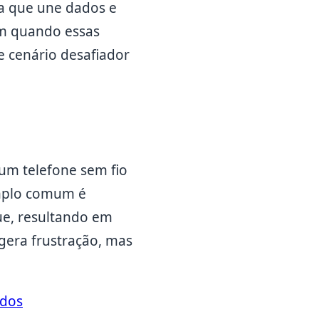
a que une dados e
em quando essas
e cenário desafiador
 um telefone sem fio
mplo comum é
e, resultando em
gera frustração, mas
dos