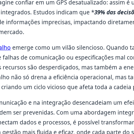
magine confiar em um GPS desatualizado: assim 
integrados. Estudos indicam que *
39% das decisõ
de informações imprecisas, impactando diretamen
 mercado.
alho
emerge como um vilão silencioso. Quando ta
de falhas de comunicação ou especificações mal 
 recursos são desperdiçados, mas também a ene
alho não só drena a eficiência operacional, mas 
 criando um ciclo vicioso que afeta toda a cadeia 
omunicação e na integração desencadeiam um efe
podem ser prevenidas. Com uma abordagem integr
ectam dados e processos, é possível transformar
estão mais fluida e eficaz, onde cada parte do 