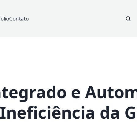
folio
Contato
Searc
for:
tegrado e Auto
 Ineficiência da 