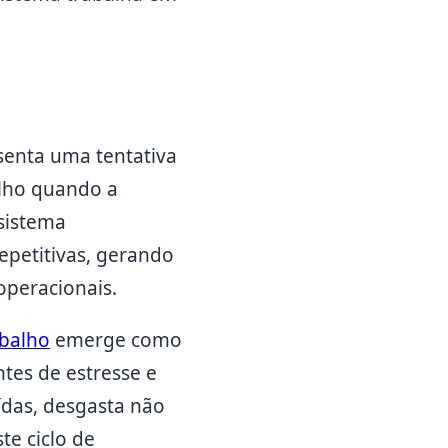
senta uma tentativa
alho quando a
sistema
epetitivas, gerando
operacionais.
abalho
emerge como
tes de estresse e
ídas, desgasta não
te ciclo de