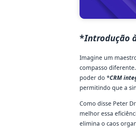
*
Introdução 
Imagine um maestro
compasso diferente.
poder do *
CRM inte
permitindo que a sin
Como disse Peter Dru
melhor essa eficiên
elimina o caos organ