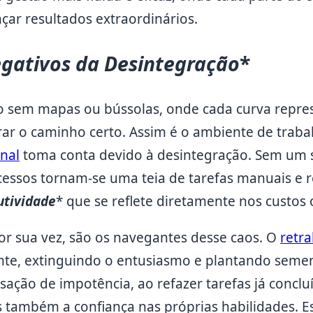
çar resultados extraordinários.
gativos da Desintegração
*
o sem mapas ou bússolas, onde cada curva repre
rar o caminho certo. Assim é o ambiente de trab
onal
toma conta devido à desintegração. Sem um 
cessos tornam-se uma teia de tarefas manuais e r
utividade
* que se reflete diretamente nos custos 
or sua vez, são os navegantes desse caos. O
retr
e, extinguindo o entusiasmo e plantando semen
ação de impotência, ao refazer tarefas já conclu
 também a confiança nas próprias habilidades. Es