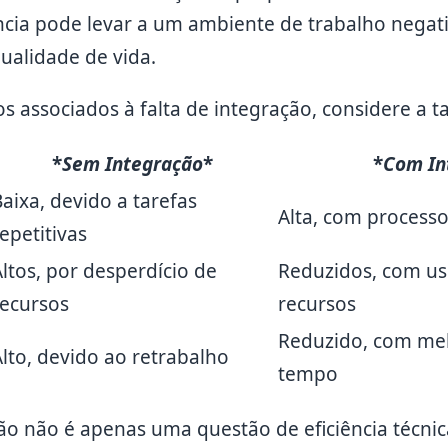
ência pode levar a um ambiente de trabalho negat
alidade de vida.
os associados à falta de integração, considere a t
*
Sem
Integração
*
*
Com
In
aixa, devido a tarefas
Alta, com process
epetitivas
Altos, por desperdício de
Reduzidos, com uso
recursos
recursos
Reduzido, com me
Alto, devido ao retrabalho
tempo
ção não é apenas uma questão de eficiência técn