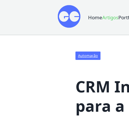
Home
Artigos
Port
Automação
CRM In
para a