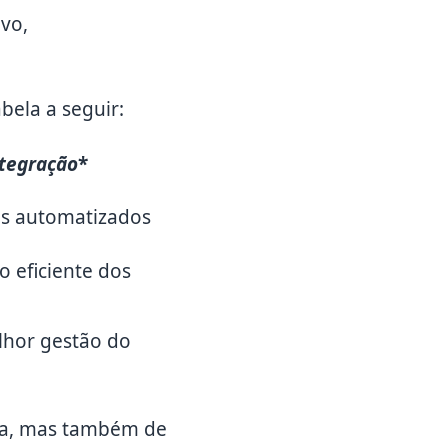
ivo,
abela a seguir:
tegração
*
os automatizados
 eficiente dos
lhor gestão do
ica, mas também de