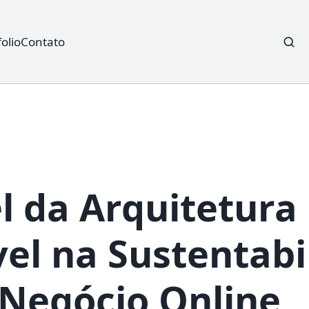
folio
Contato
Searc
for:
l da Arquitetura
vel na Sustentabi
Negócio Online