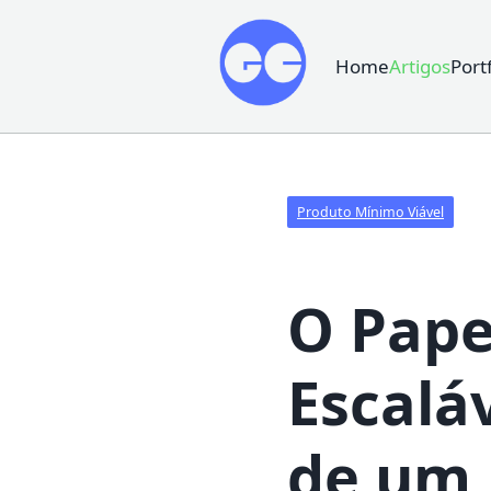
Home
Artigos
Port
Produto Mínimo Viável
O Pape
Escalá
de um 