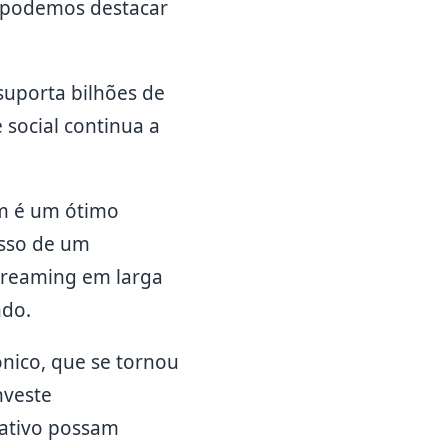
, podemos destacar
suporta bilhões de
 social continua a
ém é um ótimo
esso de um
streaming em larga
ndo.
nico, que se tornou
nveste
cativo possam