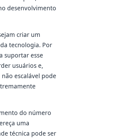
e no desenvolvimento
sejam criar um
da tecnologia. Por
a suportar esse
rder usuários e,
a não escalável pode
extremamente
aumento do número
fereça uma
dade técnica pode ser