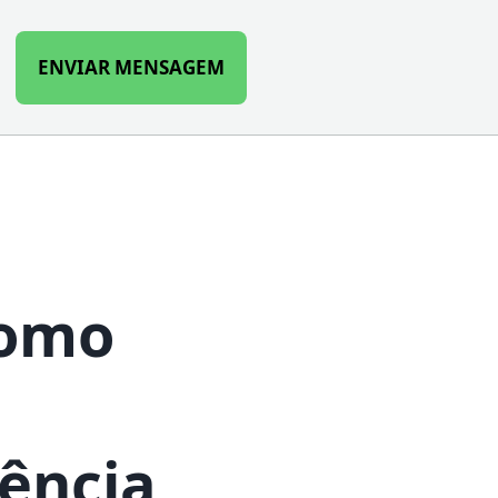
ENVIAR MENSAGEM
h
Como
ência