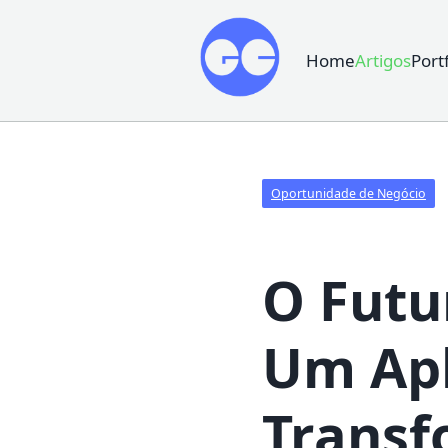
Home
Artigos
Port
Oportunidade de Negócio
O Futu
Um Apl
Transf