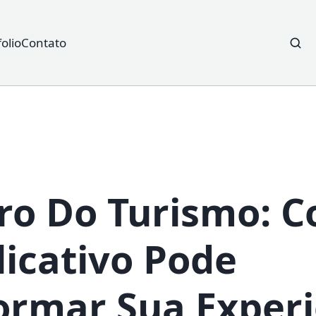
folio
Contato
Searc
for:
ro Do Turismo: 
icativo Pode
ormar Sua Experi